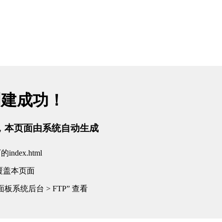
网站首页
关于我们
产品中心
行业应用